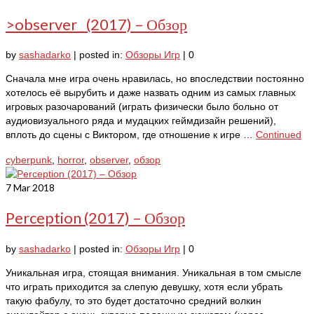
>observer_ (2017) – Обзор
by
sashadarko
|
posted in:
Обзоры Игр
|
0
Сначала мне игра очень нравилась, но впоследствии постоянно
хотелось её вырубить и даже назвать одним из самых главных
игровых разочарований (играть физически было больно от
аудиовизуального ряда и мудацких геймдизайн решений),
вплоть до сцены с Виктором, где отношение к игре …
Continued
cyberpunk
,
horror
,
observer
,
обзор
7
Mar 2018
Perception (2017) – Обзор
by
sashadarko
|
posted in:
Обзоры Игр
|
0
Уникальная игра, стоящая внимания. Уникальная в том смысле
что играть приходится за слепую девушку, хотя если убрать
такую фабулу, то это будет достаточно средний волкин