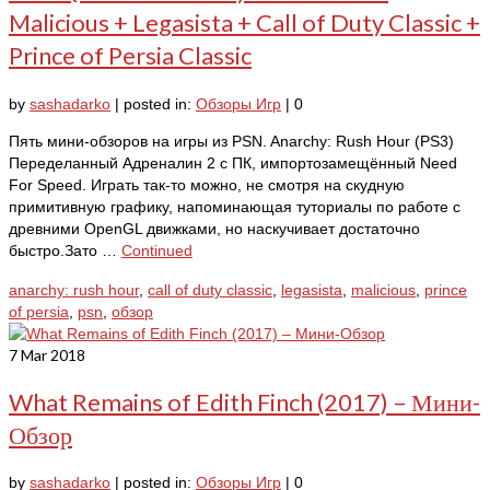
Malicious + Legasista + Call of Duty Classic +
Prince of Persia Classic
by
sashadarko
|
posted in:
Обзоры Игр
|
0
Пять мини-обзоров на игры из PSN. Anarchy: Rush Hour (PS3)
Переделанный Адреналин 2 с ПК, импортозамещённый Need
For Speed. Играть так-то можно, не смотря на скудную
примитивную графику, напоминающая туториалы по работе с
древними OpenGL движками, но наскучивает достаточно
быстро.Зато …
Continued
anarchy: rush hour
,
call of duty classic
,
legasista
,
malicious
,
prince
of persia
,
psn
,
обзор
7
Mar 2018
What Remains of Edith Finch (2017) – Мини-
Обзор
by
sashadarko
|
posted in:
Обзоры Игр
|
0