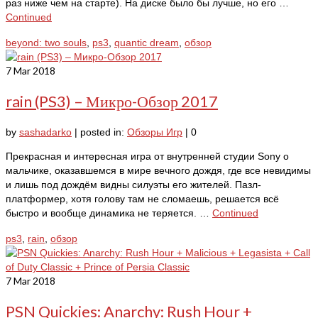
раз ниже чем на старте). На диске было бы лучше, но его …
Continued
beyond: two souls
,
ps3
,
quantic dream
,
обзор
7
Mar 2018
rain (PS3) – Микро-Обзор 2017
by
sashadarko
|
posted in:
Обзоры Игр
|
0
Прекрасная и интересная игра от внутренней студии Sony о
мальчике, оказавшемся в мире вечного дождя, где все невидимы
и лишь под дождём видны силуэты его жителей. Пазл-
платформер, хотя голову там не сломаешь, решается всё
быстро и вообще динамика не теряется. …
Continued
ps3
,
rain
,
обзор
7
Mar 2018
PSN Quickies: Anarchy: Rush Hour +