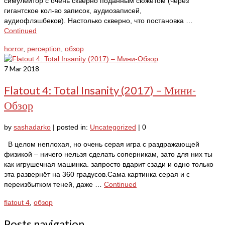
симулейтор с очень скверно поданным сюжетом (через
гигантское кол-во записок, аудиозаписей,
аудиофлэшбеков). Настолько скверно, что постановка …
Continued
horror
,
perception
,
обзор
7
Mar 2018
Flatout 4: Total Insanity (2017) – Мини-
Обзор
by
sashadarko
|
posted in:
Uncategorized
|
0
В целом неплохая, но очень серая игра с раздражающей
физикой – ничего нельзя сделать соперникам, зато для них ты
как игрушечная машинка. запросто вдарит сзади и одно только
эта развернёт на 360 градусов.Сама картинка серая и с
переизбытком теней, даже …
Continued
flatout 4
,
обзор
Posts navigation