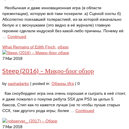
Необычная и даже инновационная игра (в области
презентации), которую всё-таки похерили: а) Сценой охоты б)
Абсолютно поехавшей толерастией, из-за которой изначально
белую и с веснушками (это видно в её журнале) главную
героиню сделали индуской без какой-либо причины. Почему её
…
Continued
What Remains of Edith Finch
,
обзор
7
Mar 2018
Steep (2016) – Микро-блог обзор
by
sashadarko
|
posted in:
Обзоры Игр
|
0
Как сноубординг игра она очень хорошая и сыграть в неё стоит,
я даже пожалел о покупке ребута SSX для PS3 за целых 5
баксов, Стип как-то кажется лучше (не то чтобы лучше старых
ССХ, там другого рода игры, более …
Continued
7
Mar 2018