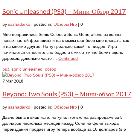
Sonic Unleashed (PS3) – Мини-Обзор 2017
by
sashadarko
|
posted in:
Обзоры Игр
|
0
Мне понравились Sonic Colors и Sonic Generations из волны
новых частей франшизы и на отзывы фанбоев мне плевать, как
и на многие другие. Но тут реально какой-то пиздец. Игра
начинается относительно бодро и ёжик отлично бежит вдоль
дорожек, довольно часто …
Continued
ps3
,
sonic unleashed
,
обзор
7
Mar 2018
Beyond: Two Souls (PS3) – Мини-обзор 2017
by
sashadarko
|
posted in:
Обзоры Игр
|
0
Давно была в вишлисте, но купил только на распродаже за 5
долларов несколько месяцев назад, Сони на фоне выхода
переиздания продаёт игру теперь вообще за 10 долларов (в 6