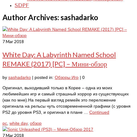
SDPF
Author Archives: sashadarko
7
Mar 2018
White Day: A Labyrinth Named School
REMAKE (2017) [PC] – Мини-обзор
by
sashadarko
|
posted in:
Обзоры Игр
|
0
Оригинал, выходивший только в Корее – одна из моих
любимейших игр и самый страшный хоррор из существующих
(как по мне).На первый взгляд ремейк это переложение
оригинала на рельсы чуть отсовремененной графики (с уровня
PS2 до уровня PS3, и оригинал в плане …
Continued
pc
,
white day
,
обзор
7
Mar 2018